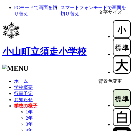
PCモードで画面を切
スマートフォンモードで画面を
文字サイズ
り替え
切り替え
小山町立須走小学校
ホーム
背景色変更
学校概要
行事予定
お知らせ
学校の様子
1年
2年
3年
4年